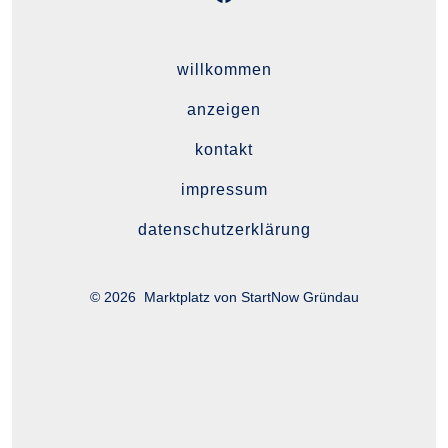
Öffne
Facebook
in
willkommen
einem
anzeigen
neuen
Tab
kontakt
impressum
datenschutzerklärung
© 2026
Marktplatz von StartNow Gründau