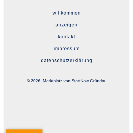
Facebook
in
willkommen
einem
anzeigen
neuen
Tab
kontakt
impressum
datenschutzerklärung
© 2026
Marktplatz von StartNow Gründau